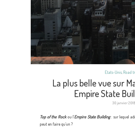
Etats-Unis
,
Road t
La plus belle vue sur M
Empire State Bui
30 janvier 201
Top of the Rock
ou l’
Empire State Building
: sur lequel ad
peut en faire qu’un ?