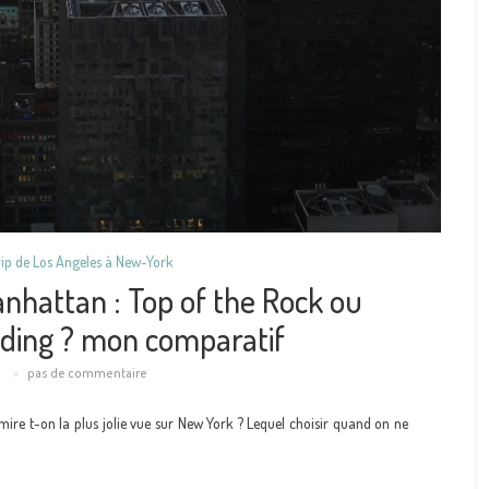
rip de Los Angeles à New-York
anhattan : Top of the Rock ou
lding ? mon comparatif
8
pas de commentaire
mire t-on la plus jolie vue sur New York ? Lequel choisir quand on ne