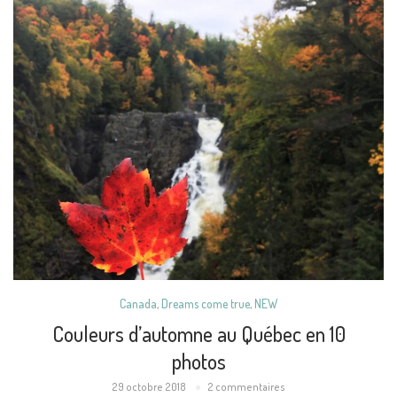
Canada
,
Dreams come true
,
NEW
Couleurs d’automne au Québec en 10
photos
29 octobre 2018
2 commentaires