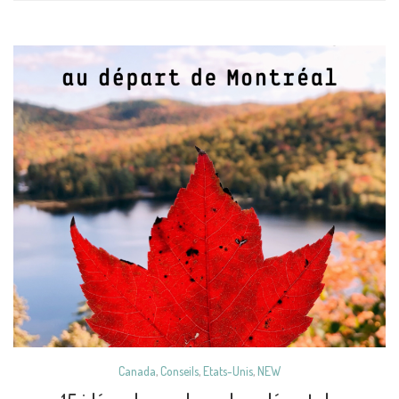
Canada
,
Conseils
,
Etats-Unis
,
NEW