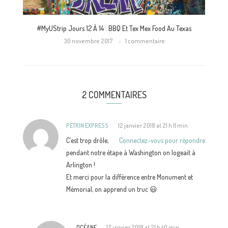
#myUStrip Jours 12 À 14 : BBQ Et Tex Mex Food Au Texas
30 novembre 2017
1 commentaire
2 COMMENTAIRES
PETRIN EXPRESS
12 janvier 2018 at 21 h 11 min
C’est trop drôle,
Connectez-vous pour répondre
pendant notre étape à Washington on logeait à
Arlington !
Et merci pour la différence entre Monument et
Mémorial, on apprend un truc 😃
OCÉANE
12 janvier 2018 at 21 h 40 min