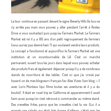
Le tour continue en passant devant le signe Beverly Hills (le bus ne
s’y arrête pas mais vous pouvez y aller pendant l’arrêt à Rodeo
Drive si vous souhaitez) puis jusqu’au Farmers Market. Le Farmers
Market est né il y a 80 ans d’un petit regroupement de fermiers
(vous auriez pas deviné hein ?) qui voulaient vendre leurs produits.
Le concept a fonctionné et aujourd’hui le Farmers Market est une
institution et un incontournable de LA. C’est un marché
permanent, ouvert tous les jours dans lequel vous pouvez acheter
des produits frais et également déjeuner puisqu’il y a de nombreux
stands de nourriture et des tables. C’est ici que j’ai croisé par
hasard un de mes blogueurs français fav Alex Vizeo (son blog
ici
)
avec Loris Monteux (qui filme toutes ses aventures et il y a du
boulot). Il était en road trip en Californie et apparemment il avait
faim aussi puisqu’on s’est retrouvé à commander au même stand.
Des crevettes frites, parce que les crevettes c’est la vie. (Lui il a
mangé une salade, qui était très bonne d’ailleurs, c’était moi les