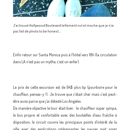
J’ai trouvé Hollywood Boulevard tellement nul et moche que je n’ai
pas fait de photo to be honest …
Enfin retour sur Santa Monica puis à l’hôtel vers 18h (la circulation
dans LA n’est pas un mythe, c’est un enfer).
Le prix de cette excursion est de 94$ plus tip (pourboire pour le
chauffeur, pensez-y !). Je trouve que c’était cher mais c’est peut-
être aussi parce que j’ai détesté Los Angeles.
De manière objective le tour était bien : le chauffeur super sympa,
le bus propre et confortable avec des bouteilles d’eau fraîche à
disposition, le circuit couvre les principaux points d’intérêt de la
ville avec des explications intéressantes, les pauses sont assez