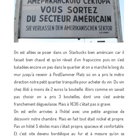
On est allées se poser dans un Starbucks bien américain car il
faisait bien chaud et qu’on rêvait d’un frapuccino puis on s’est
baladées encore un peu dans le quartier et on a marché le long du
mur jusqu’à revenir à PostDammer Platz où on a pris le métro
direction notre petit quartier tranquille pour acheter du vin. Du vin
chez Aldi à moins de 2 euros la bouteille. Alors comme on savait
pas choisir on a pris 3 bouteilles, dont une s’est avérée
franchement dégueulasse. Mais à 1€36 c’était pas si grave.
On est enfin arrivées à l’hôtel avec une petite angoisse de
découvrir notre chambre. Mais en fait tout était nickel et propre.
Pas un hôtel 5 étoiles mais c’était propre, spacieux et confortable.
Et c’est vite devenu bordélique au fur et à mesure qu’on se