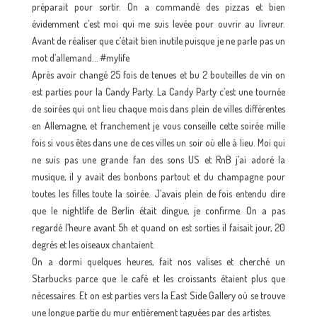
préparait pour sortir. On a commandé des pizzas et bien
évidemment c’est moi qui me suis levée pour ouvrir au livreur.
Avant de réaliser que c’était bien inutile puisque je ne parle pas un
mot d’allemand… #mylife
Après avoir changé 25 fois de tenues et bu 2 bouteilles de vin on
est parties pour la Candy Party. La Candy Party c’est une tournée
de soirées qui ont lieu chaque mois dans plein de villes différentes
en Allemagne, et franchement je vous conseille cette soirée mille
fois si vous êtes dans une de ces villes un soir où elle à lieu. Moi qui
ne suis pas une grande fan des sons US et RnB j’ai adoré la
musique, il y avait des bonbons partout et du champagne pour
toutes les filles toute la soirée. J’avais plein de fois entendu dire
que le nightlife de Berlin était dingue, je confirme. On a pas
regardé l’heure avant 5h et quand on est sorties il faisait jour, 20
degrés et les oiseaux chantaient.
On a dormi quelques heures, fait nos valises et cherché un
Starbucks parce que le café et les croissants étaient plus que
nécessaires. Et on est parties vers la East Side Gallery où se trouve
une longue partie du mur entièrement taguées par des artistes.