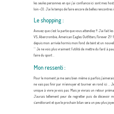
les seules personnes en qui j’ai confiance ici sont mes hosts
loin <3). J’ai le temps de faire encore de belles rencontres ic
Le shopping :
Avouez que c’est la partie que vous attendiez !! J’ai fait les
VS, Abercrombie, American Eagles Outfitters, Forever 21 !
depuis mon arrivée hormis mon fond de teint et un nouvel 
^^ Je ne vois plus vraiment l’utilité de mettre du fard à pa
faire du sport ..
Mon ressenti :
Pour le moment je me sens bien même si parfois j’aimerais 
ne vais pas finir par m’ennuyer et tourner en rond ici … J
unique à vivre je vois pas. Mais je vivrais un retour pré
J’aurais tellement peur de regretter puis de décevoir 
s’améliorant et que le prochain bilan sera un peu plus joye