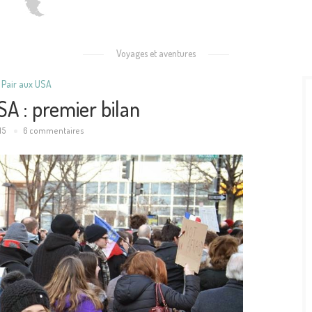
Voyages et aventures
 Pair aux USA
SA : premier bilan
15
6 commentaires