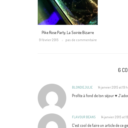
Pike Rose Party, La Soirée Bizarre
9 février 2015
pas de commentaire
6 C
BLONDIEJULIE
14 janvier 2015 at 19 
Profite à fond de ton séjour ♥ J'ador
FLAVOUR BEANS
14 janvier 2015 at 
C'est cool de faire un article de ce 