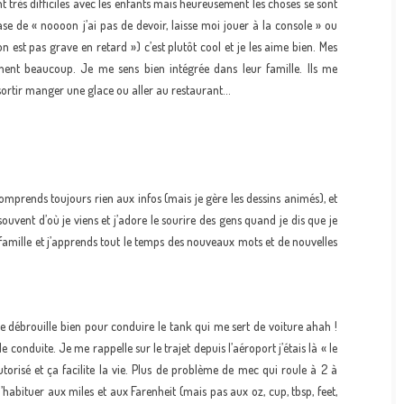
très difficiles avec les enfants mais heureusement les choses se sont
ase de « noooon j’ai pas de devoir, laisse moi jouer à la console » ou
est pas grave en retard ») c’est plutôt cool et je les aime bien. Mes
ent beaucoup. Je me sens bien intégrée dans leur famille. Ils me
sortir manger une glace ou aller au restaurant…
omprends toujours rien aux infos (mais je gère les dessins animés), et
vent d’où je viens et j’adore le sourire des gens quand je dis que je
 famille et j’apprends tout le temps des nouveaux mots et de nouvelles
me débrouille bien pour conduire le tank qui me sert de voiture ahah !
 conduite. Je me rappelle sur le trajet depuis l’aéroport j’étais là « le
torisé et ça facilite la vie. Plus de problème de mec qui roule à 2 à
abituer aux miles et aux Farenheit (mais pas aux oz, cup, tbsp, feet,