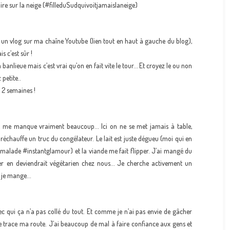
uire sur la neige (#filleduSudquivoitjamaislaneige)
er un vlog sur ma chaîne Youtube (lien tout en haut à gauche du blog),
s c’est sûr !
banlieue mais c’est vrai qu’on en fait vite le tour… Et croyez le ou non
petite..
 2 semaines !
se me manque vraiment beaucoup… Ici on ne se met jamais à table,
 réchauffe un truc du congélateur. Le lait est juste dégueu (moi qui en
e malade #instantglamour) et la viande me fait flipper. J’ai mangé du
r en deviendrait végétarien chez nous… Je cherche activement un
e je mange…
ec qui ça n’a pas collé du tout. Et comme je n’ai pas envie de gâcher
e trace ma route. J’ai beaucoup de mal à faire confiance aux gens et