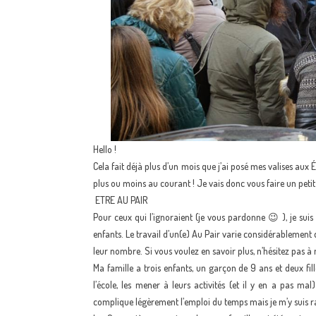
Hello !
Cela fait déjà plus d’un mois que j’ai posé mes valises aux 
plus ou moins au courant ! Je vais donc vous faire un petit b
ETRE AU PAIR
Pour ceux qui l’ignoraient (je vous pardonne 😉 ), je sui
enfants. Le travail d’un(e) Au Pair varie considérablement 
leur nombre. Si vous voulez en savoir plus, n’hésitez pas à
Ma famille a trois enfants, un garçon de 9 ans et deux fill
l’école, les mener à leurs activités (et il y en a pas ma
complique légèrement l’emploi du temps mais je m’y suis ra